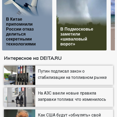
В Китае
припомнили
России отказ
В Подмосковье
делиться
заметили
секретными
«шкваловый
т
технологиями
ворот»
Интересное на DEITA.RU
Путин подписал закон о
стабилизации на топливном рынке
На АЗС ввели новые правила
заправки топлива: что изменилось
Как США будут «обнулять» свой