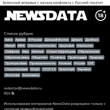
Список рубрик:
Авто
Армия
В России
Дальний Восток
Деньги
Донбасс
Жильё
ЖКХ
Законодательство
Здоровье
Казахстан
Лайфхак
Мир
Мнение
Новые территории
Образование
Обратная связь
Общество
Политика
Правосудие
Природа
Происшествия
Промышленность
Религия
Россия
СНГ
Спецоперация
Спорт
СССР 2.0
Транспорт
Украина
Экология
Экономика
redactor@newsdata.ru
RSS
Использование материалов
NewsData
разрешено только с
согласия правообладателей.