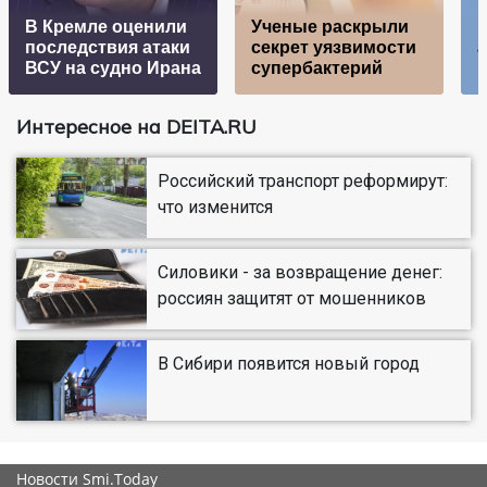
В Кремле оценили
Ученые раскрыли
последствия атаки
секрет уязвимости
а
ВСУ на судно Ирана
супербактерий
Интересное на DEITA.RU
Российский транспорт реформирут:
что изменится
Силовики - за возвращение денег:
россиян защитят от мошенников
В Сибири появится новый город