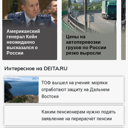
Американский
генерал Кейн
Цены на
С
неожиданно
автоперевозки
высказался о
грузов по России
России
резко выросли
р
Интересное на DEITA.RU
ТОФ вышел на учения: моряки
отработают защиту на Дальнем
Востоке
Каким пенсионерам нужно подать
заявление на перерасчёт пенсии