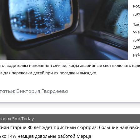
ког
дру
Так
уча
дей
дае
руб
го, водителям напомнили случаи, когда аварийный свет включать над
а для перевозки детей при их посадке и высадке.
татьи: Виктория Гвардеева