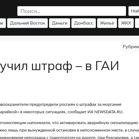
На
ии
Дальний Восток
Деньги
Донбасс
Жильё
ЖКХ
.
Рубри
лучил штраф – в ГАИ
воохранители предупредили россиян о штрафах за моргание
арийкой» в некоторых ситуациях, сообщает ИА NEWSDATA.RU.
втоинспекции напомнили, что активировать аварийную сигнализацию
но лишь при вынужденной остановке в неположенном месте, в случа
никновения неполадок с транспортом на дороге, при буксировке, а та