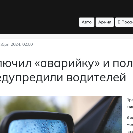
Авто
Армия
В Росс
ября 2024, 02:00
ючил «аварийку» и по
едупредили водителей
Пра
«ав
В а
мож
воз