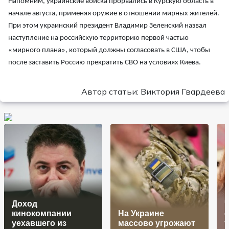
Напомним, украинские войска прорвались в Курскую область в
начале августа, применяя оружие в отношении мирных жителей.
При этом украинский президент Владимир Зеленский назвал
наступление на российскую территорию первой частью
«мирного плана», который должны согласовать в США, чтобы
после заставить Россию прекратить СВО на условиях Киева.
Автор статьи: Виктория Гвардеева
Доход
кинокомпании
На Украине
уехавшего из
массово угрожают
т