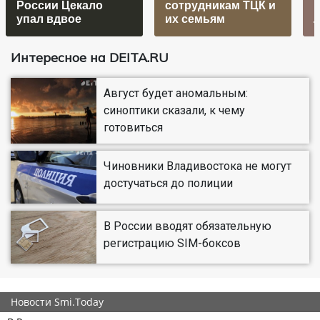
России Цекало
сотрудникам ТЦК и
упал вдвое
их семьям
Интересное на DEITA.RU
Август будет аномальным:
синоптики сказали, к чему
готовиться
Чиновники Владивостока не могут
достучаться до полиции
В России вводят обязательную
регистрацию SIM-боксов