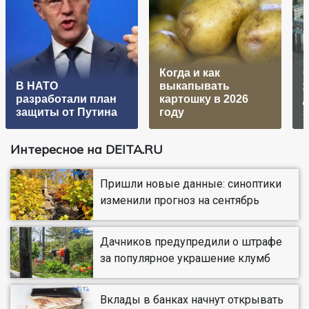
Когда и как
С
В НАТО
выкапывать
разработали план
картошку в 2026
защиты от Путина
году
з
Интересное на DEITA.RU
Пришли новые данные: синоптики
изменили прогноз на сентябрь
Дачников предупредили о штрафе
за популярное украшение клумб
Вклады в банках начнут открывать