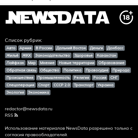
Список рубрик:
Авто
Армия
В России
Дальний Восток
Деньги
Донбасс
Жильё
ЖКХ
Законодательство
Здоровье
Казахстан
Лайфхак
Мир
Мнение
Новые территории
Образование
Обратная связь
Общество
Политика
Правосудие
Природа
Происшествия
Промышленность
Религия
Россия
СНГ
Спецоперация
Спорт
СССР 2.0
Транспорт
Украина
Экология
Экономика
redactor@newsdata.ru
RSS
Использование материалов
NewsData
разрешено только с
согласия правообладателей.