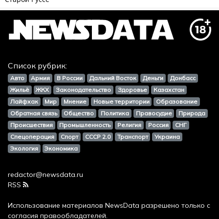
Список рубрик:
Авто
Армия
В России
Дальний Восток
Деньги
Донбасс
Жильё
ЖКХ
Законодательство
Здоровье
Казахстан
Лайфхак
Мир
Мнение
Новые территории
Образование
Обратная связь
Общество
Политика
Правосудие
Природа
Происшествия
Промышленность
Религия
Россия
СНГ
Спецоперация
Спорт
СССР 2.0
Транспорт
Украина
Экология
Экономика
redactor@newsdata.ru
RSS
Использование материалов
NewsData
разрешено только с
согласия правообладателей.