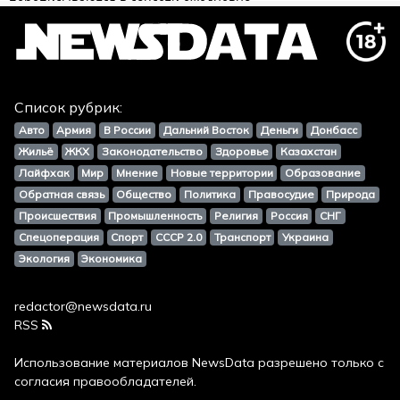
Список рубрик:
Авто
Армия
В России
Дальний Восток
Деньги
Донбасс
Жильё
ЖКХ
Законодательство
Здоровье
Казахстан
Лайфхак
Мир
Мнение
Новые территории
Образование
Обратная связь
Общество
Политика
Правосудие
Природа
Происшествия
Промышленность
Религия
Россия
СНГ
Спецоперация
Спорт
СССР 2.0
Транспорт
Украина
Экология
Экономика
redactor@newsdata.ru
RSS
Использование материалов
NewsData
разрешено только с
согласия правообладателей.