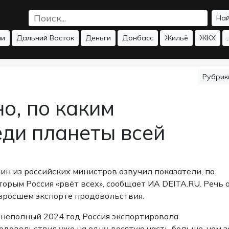
На
ии
Дальний Восток
Деньги
Донбасс
Жильё
ЖКХ
.
Рубри
но, по каким
еди планеты всей
ин из российских министров озвучил показатели, по
торым Россия «рвёт всех»,
сообщает
ИА DEITA.RU. Речь 
зросшем экспорте продовольствия.
 неполный 2024 год Россия экспортировала
одовольствия уже на одну десятую часть больше, чем з