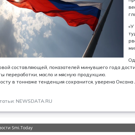
ве
гл
«У
ту
рв
ми
Од
вой составляющей, показателей минувшего года достич
ы переработки, масло и мясную продукцию.
осту в тоннаже тенденция сохранится, уверена Оксана 
статьи: NEWSDATA.RU