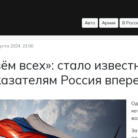
Авто
Армия
В Росс
уста 2024, 23:00
ём всех»: стало извест
азателям Россия впер
Од
ко
во
За
пр