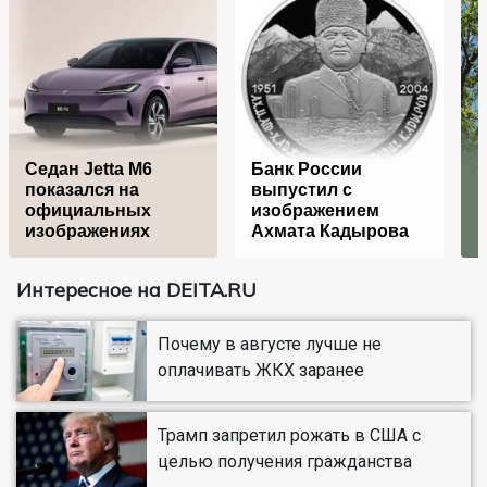
Седан Jetta M6
Банк России
Э
показался на
выпустил c
Б
официальных
изображением
изображениях
Ахмата Кадырова
Интересное на DEITA.RU
Почему в августе лучше не
оплачивать ЖКХ заранее
Трамп запретил рожать в США с
целью получения гражданства