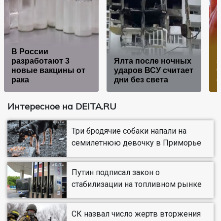
В России
К
разработают 3
Ялта после ночных
з
новые вакцины от
ударов ВСУ считает
ч
рака
дни без света
Интересное на DEITA.RU
Три бродячие собаки напали на
семилетнюю девочку в Приморье
Путин подписал закон о
стабилизации на топливном рынке
СК назвал число жертв вторжения