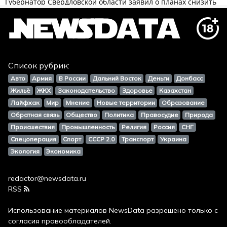
Список рубрик:
Авто
Армия
В России
Дальний Восток
Деньги
Донбасс
Жильё
ЖКХ
Законодательство
Здоровье
Казахстан
Лайфхак
Мир
Мнение
Новые территории
Образование
Обратная связь
Общество
Политика
Правосудие
Природа
Происшествия
Промышленность
Религия
Россия
СНГ
Спецоперация
Спорт
СССР 2.0
Транспорт
Украина
Экология
Экономика
redactor@newsdata.ru
RSS
Использование материалов
NewsData
разрешено только с
согласия правообладателей.