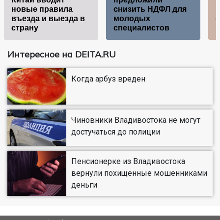
новые правила
снизить НДФЛ для
н
въезда и выезда в
молодых
страну
специалистов
Интересное на DEITA.RU
Когда арбуз вреден
Чиновники Владивостока не могут
достучаться до полиции
Пенсионерке из Владивостока
вернули похищенные мошенниками
деньги