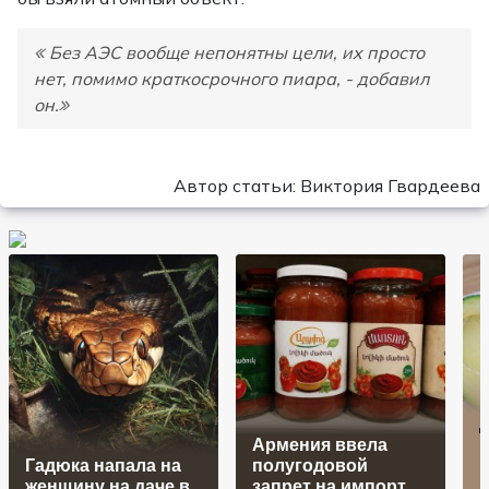
Без АЭС вообще непонятны цели, их просто
нет, помимо краткосрочного пиара, - добавил
он.
Автор статьи: Виктория Гвардеева
Армения ввела
р
Гадюка напала на
полугодовой
п
женщину на даче в
запрет на импорт