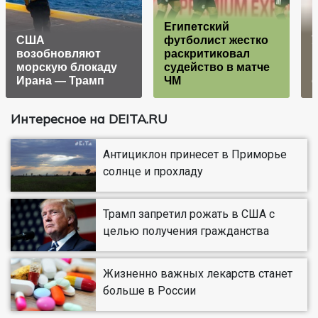
Египетский
США
футболист жестко
У
возобновляют
раскритиковал
морскую блокаду
судейство в матче
Ирана — Трамп
ЧМ
Интересное на DEITA.RU
Антициклон принесет в Приморье
солнце и прохладу
Трамп запретил рожать в США с
целью получения гражданства
Жизненно важных лекарств станет
больше в России