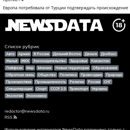
Список рубрик:
Авто
Армия
В России
Дальний Восток
Деньги
Донбасс
Жильё
ЖКХ
Законодательство
Здоровье
Казахстан
Лайфхак
Мир
Мнение
Новые территории
Образование
Обратная связь
Общество
Политика
Правосудие
Природа
Происшествия
Промышленность
Религия
Россия
СНГ
Спецоперация
Спорт
СССР 2.0
Транспорт
Украина
Экология
Экономика
redactor@newsdata.ru
RSS
Использование материалов
NewsData
разрешено только с