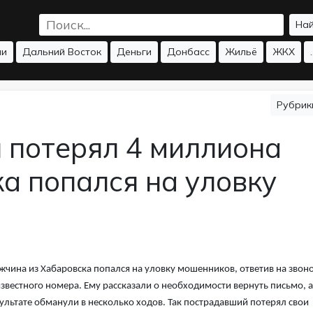
На
ии
Дальний Восток
Деньги
Донбасс
Жильё
ЖКХ
.
Рубри
 потерял 4 миллиона
а попался на уловку
чина из Хабаровска попался на уловку мошенников, ответив на звоно
звестного номера. Ему рассказали о необходимости вернуть письмо, а
ультате обманули в несколько ходов. Так пострадавший потерял свои