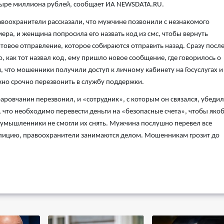
ыре миллиона рублей, сообщает ИА NEWSDATA.RU.
воохранители рассказали, что мужчине позвонили с незнакомого
ера, и женщина попросила его назвать код из смс, чтобы вернуть
товое отправление, которое собираются отправить назад. Сразу посл
о, как тот назвал код, ему пришло новое сообщение, где говорилось о
, что мошенники получили доступ к личному кабинету на Госуслугах и
но срочно перезвонить в службу поддержки.
аровчанин перезвонил, и «сотрудник», с которым он связался, убедил
, что необходимо перевести деньги на «безопасные счета», чтобы яко
умышленники не смогли их снять. Мужчина послушно перевел все
полицию, правоохранители занимаются делом. Мошенникам грозит до