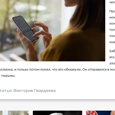
чет
Пра
ном
поч
тог
том
нуж
Хаб
его
зло
ллиона, и только потом понял, что его обманули. Он отправился в 
т тюрьмы.
татьи: Виктория Гвардеева