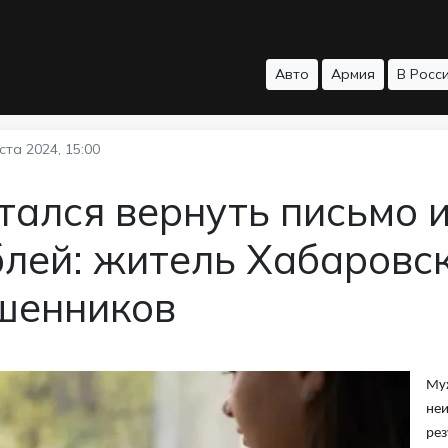
Авто
Армия
В Росс
ста 2024, 15:00
ался вернуть письмо и
лей: житель Хабаровск
шенников
Муж
неи
рез