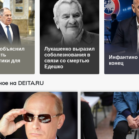
 объяснил
Лукашенко выразил
сть
соболезнования в
Инфантино
ики для
связи со смертью
конец
Едешко
ое на DEITA.RU