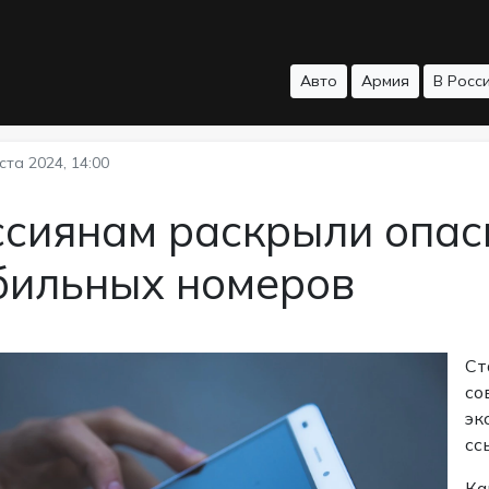
Авто
Армия
В Росс
ста 2024, 14:00
ссиянам раскрыли опас
бильных номеров
Ст
со
эк
сс
Ка