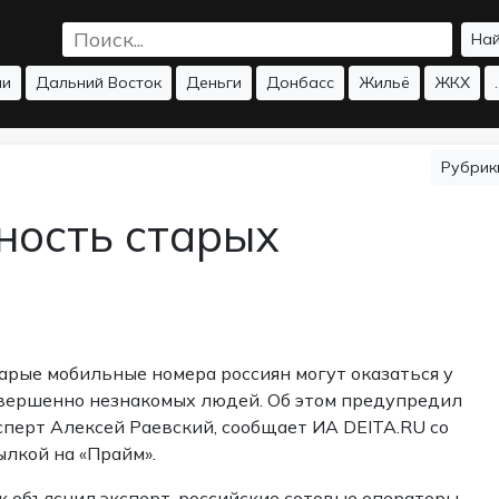
На
ии
Дальний Восток
Деньги
Донбасс
Жильё
ЖКХ
.
Рубри
ность старых
арые мобильные номера россиян могут оказаться у
вершенно незнакомых людей. Об этом предупредил
сперт Алексей Раевский,
сообщает
ИА DEITA.RU со
ылкой на «Прайм».
к объяснил эксперт, российские сотовые операторы