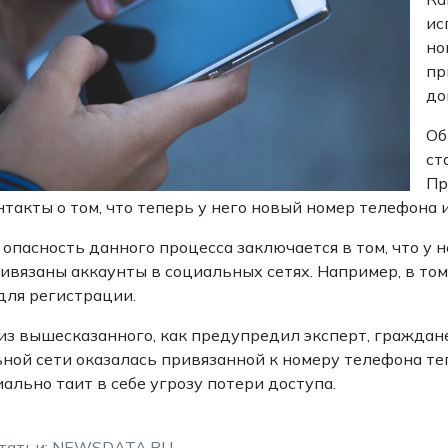
ис
но
пр
до
Об
ст
Пр
нтакты о том, что теперь у него новый номер телефона 
 опасность данного процесса заключается в том, что у
ивязаны аккаунты в социальных сетях. Например, в том
для регистрации.
из вышесказанного, как предупредил эксперт, граждане 
ной сети оказалась привязанной к номеру телефона те
ально таит в себе угрозу потери доступа.
статьи: NEWSDATA.RU