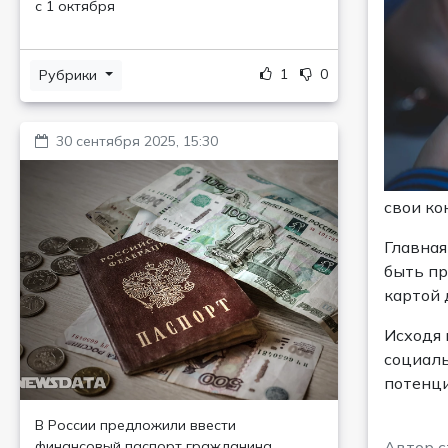
с 1 октября
1
0
Рубрики
30 сентября 2025, 15:30
свои ко
Главная
быть пр
картой 
Исходя 
социаль
потенци
В России предложили ввести
финансовый паспорт гражданина
Автор 