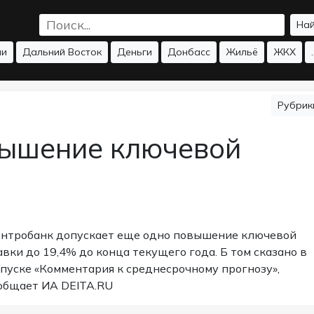
На
ии
Дальний Восток
Деньги
Донбасс
Жильё
ЖКХ
.
Рубри
вышение ключевой
нтробанк допускает еще одно повышение ключевой
авки до 19,4% до конца текущего года. Б том сказано в
пуске «Комментария к среднесрочному прогнозу»,
общает
ИА
DEITA.RU