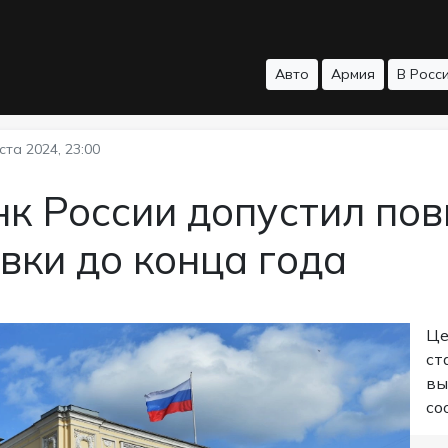
Авто
Армия
В Росс
ста 2024, 23:00
нк России допустил по
вки до конца года
Це
ст
вы
со