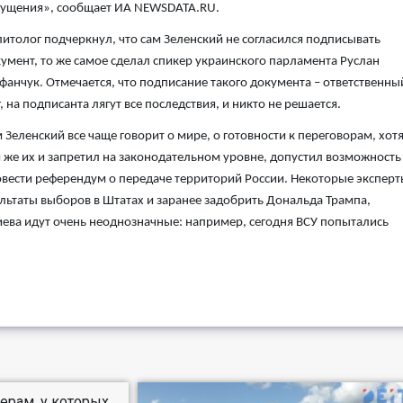
ущения», сообщает ИА NEWSDATA.RU.
итолог подчеркнул, что сам Зеленский не согласился подписывать
умент, то же самое сделал спикер украинского парламента Руслан
фанчук. Отмечается, что подписание такого документа – ответственны
, на подписанта лягут все последствия, и никто не решается.
 Зеленский все чаще говорит о мире, о готовности к переговорам, хот
 же их и запретил на законодательном уровне, допустил возможность
вести референдум о передаче территорий России. Некоторые эксперт
ультаты выборов в Штатах и заранее задобрить Дональда Трампа,
иева идут очень неоднозначные: например, сегодня ВСУ попытались
нерам, у которых