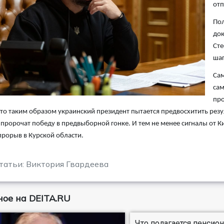
отп
Пол
док
Сте
шаг
Сам
сам
про
что таким образом украинский президент пытается предвосхитить рез
пророчат победу в предвыборной гонке. И тем не менее сигналы от К
прорыв в Курской области.
татьи: Виктория Гвардеева
ое на DEITA.RU
Что полагается пенсио