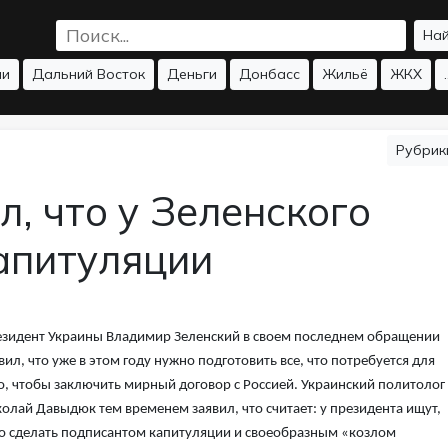
На
ии
Дальний Восток
Деньги
Донбасс
Жильё
ЖКХ
.
Рубри
л, что у Зеленского
апитуляции
зидент Украины Владимир Зеленский в своем последнем обращении
вил, что уже в этом году нужно подготовить все, что потребуется для
о, чтобы заключить мирный договор с Россией. Украинский политолог
олай Давыдюк тем временем заявил, что считает: у президента ищут,
о сделать подписантом капитуляции и своеобразным «козлом