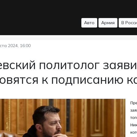
Авто
Армия
В Росс
ста 2024, 16:00
вский политолог заяви
овятся к подписанию к
Пре
зая
тог
Ник
ког