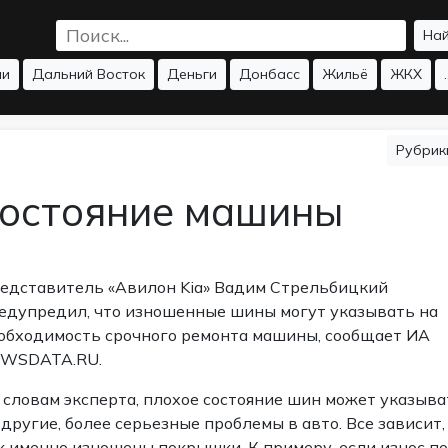
На
ии
Дальний Восток
Деньги
Донбасс
Жильё
ЖКХ
.
Рубри
 состояние машины
едставитель «Авилон Kia» Вадим Стрельбицкий
едупредил, что изношенные шины могут указывать на
обходимость срочного ремонта машины, сообщает ИА
WSDATA.RU.
 словам эксперта, плохое состояние шин может указыва
 другие, более серьезные проблемы в авто. Все зависит,
к именно изношены покрышки. К примеру, если износ по