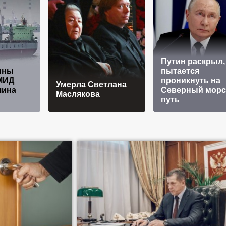
Путин раскрыл,
ины
пытается
МИД
проникнуть на
Умерла Светлана
чина
Северный морс
Маслякова
путь