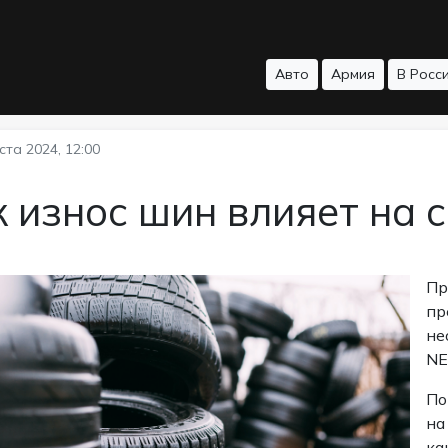
Авто
Армия
В Росс
ста 2024, 12:00
 износ шин влияет на
Пр
пр
не
NE
По
на
ка