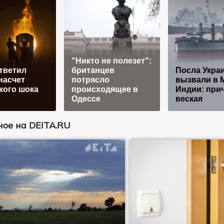
"Никто не полезет":
тветил
британцев
Посла Укра
насчет
потрясло
вызвали в 
кого шока
происходящее в
Индии: при
Одессе
веская
ое на DEITA.RU