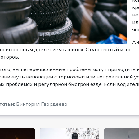
кр
не
ил
ча
А 
 повышенным давлением в шинах. Ступенчатый износ –
аторов.
того, вышеперечисленные проблемы могут приводить к
озникнуть неполадки с тормозами или неправильной у
х проблемах и регулярной быстрой езде. Если водитель
татьи: Виктория Гвардеева