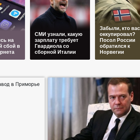
Забыли, кто вас
СМИ узнали, какую
оккупировал?
сь на
зарплату требует
Посол России
 сбой в
Гвардиола со
обратился к
ернета
сборной Италии
Норвегии
завод в Приморье