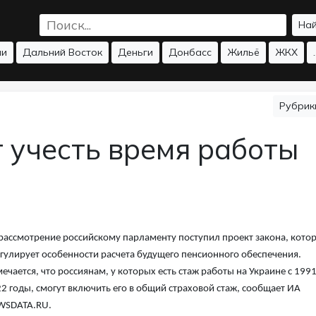
На
ии
Дальний Восток
Деньги
Донбасс
Жильё
ЖКХ
.
Рубри
 учесть время работы
рассмотрение российскому парламенту поступил проект закона, кото
гулирует особенности расчета будущего пенсионного обеспечения.
ечается, что россиянам, у которых есть стаж работы на Украине с 1991
2 годы, смогут включить его в общий страховой стаж, сообщает ИА
WSDATA.RU.