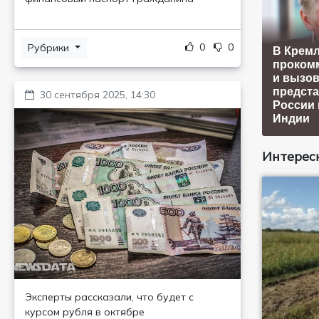
0
0
Рубрики
В Крем
проком
и вызо
предста
30 сентября 2025, 14:30
России
Индии
Интересн
Эксперты рассказали, что будет с
курсом рубля в октябре