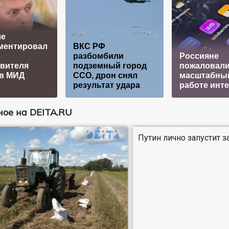
ле
ментировал
ВКС РФ
в
разбомбили
Россияне
вителя
подземный город
пожаловали
 в МИД
ССО, дрон снял
масштабный
результат удара
работе инт
ое на DEITA.RU
Путин лично запустит 