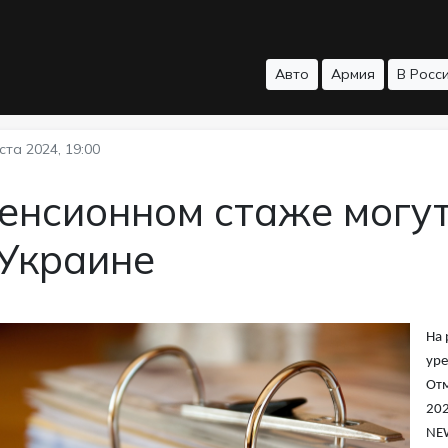
Авто
Армия
В Росс
ста 2024, 19:00
енсионном стаже могут
 Украине
На 
уре
Отм
202
NE