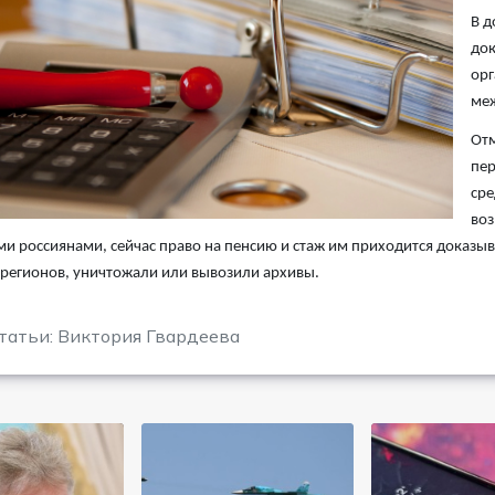
В д
док
орг
ме
Отм
пер
сре
воз
и россиянами, сейчас право на пенсию и стаж им приходится доказыва
 регионов, уничтожали или вывозили архивы.
татьи: Виктория Гвардеева