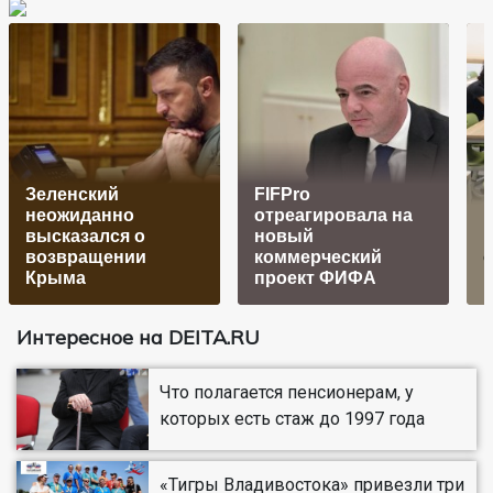
Зеленский
FIFPro
неожиданно
отреагировала на
высказался о
новый
возвращении
коммерческий
о
Крыма
проект ФИФА
1
Интересное на DEITA.RU
Что полагается пенсионерам, у
которых есть стаж до 1997 года
«Тигры Владивостока» привезли три