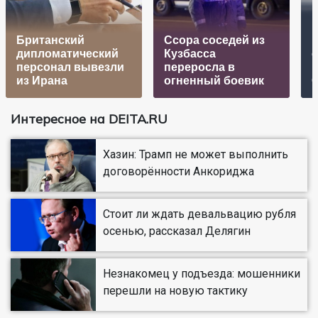
Британский
Ссора соседей из
р
дипломатический
Кузбасса
персонал вывезли
переросла в
из Ирана
огненный боевик
Интересное на DEITA.RU
Хазин: Трамп не может выполнить
договорённости Анкориджа
Стоит ли ждать девальвацию рубля
осенью, рассказал Делягин
Незнакомец у подъезда: мошенники
перешли на новую тактику