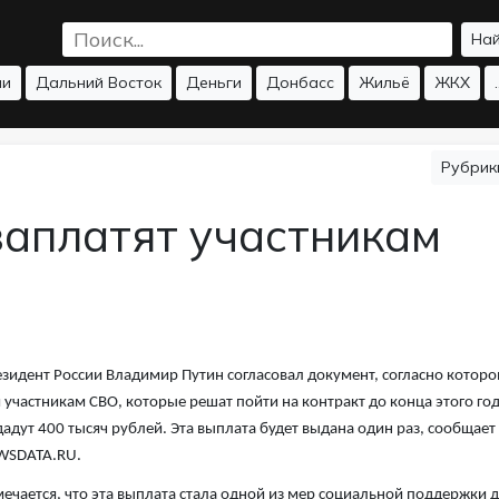
На
ии
Дальний Восток
Деньги
Донбасс
Жильё
ЖКХ
.
Рубри
заплатят участникам
зидент России Владимир Путин согласовал документ, согласно котор
 участникам СВО, которые решат пойти на контракт до конца этого год
адут 400 тысяч рублей. Эта выплата будет выдана один раз, сообщает
WSDATA.RU.
ечается, что эта выплата стала одной из мер социальной поддержки 