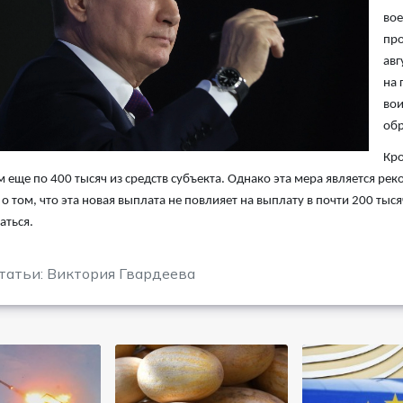
вое
про
авг
на 
вои
обр
Кро
 еще по 400 тысяч из средств субъекта. Однако эта мера является рек
 о том, что эта новая выплата не повлияет на выплату в почти 200 тыся
аться.
татьи: Виктория Гвардеева