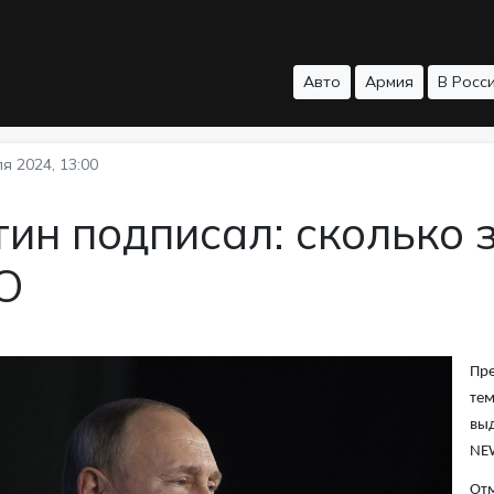
Авто
Армия
В Росс
я 2024, 13:00
ин подписал: сколько 
О
Пре
тем
выд
NE
Отм