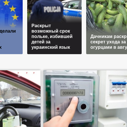
Раскрыт
сделали
возможный срок
польке, избившей
Дачникам раск
о
детей за
секрет ухода за
х
украинский язык
огурцами в авг