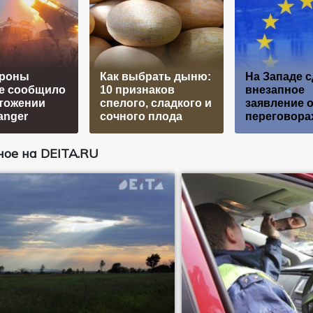
роны
Как выбрать дыню:
На Западе 
е сообщило
10 признаков
внезапное
тожении
спелого, сладкого и
заявление 
anger
сочного плода
переговора
ое на DEITA.RU