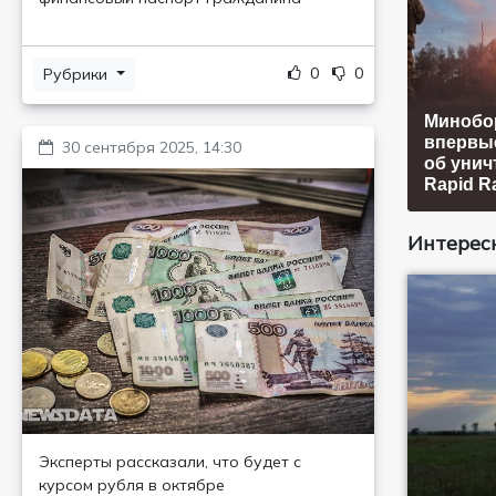
0
0
Рубрики
Минобо
впервы
30 сентября 2025, 14:30
об унич
Rapid R
Интересн
Эксперты рассказали, что будет с
курсом рубля в октябре