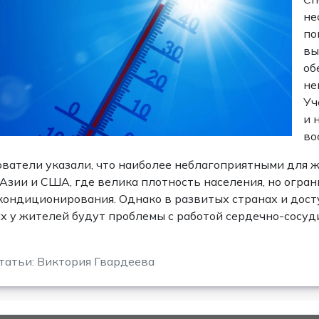
не
по
вы
об
не
Уч
и 
во
ватели указали, что наиболее неблагоприятными для 
зии и США, где велика плотность населения, но огра
кондиционирования. Однако в развитых странах и досту
х у жителей будут проблемы с работой сердечно-сосуди
татьи: Виктория Гвардеева