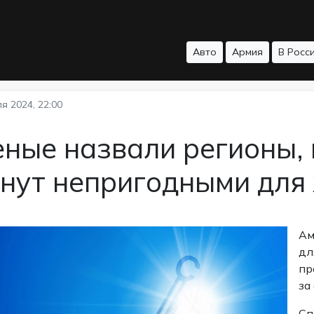
Авто
Армия
В Росс
я 2024, 22:00
еные назвали регионы,
анут непригодными для
Ам
дл
пр
за
Сп