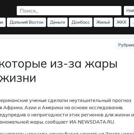
На
ии
Дальний Восток
Деньги
Донбасс
Жильё
ЖКХ
.
Рубри
 которые из-за жары
 жизни
ериканские ученые сделали неутешительный прогноз
я Африки, Азии и Америки на основе исследования,
едупредив о непригодности этих регионов для жизни и
 аномальной жары, сообщает ИА NEWSDATA.RU.
ециалисты изучили, каким будет климат на Земле чере