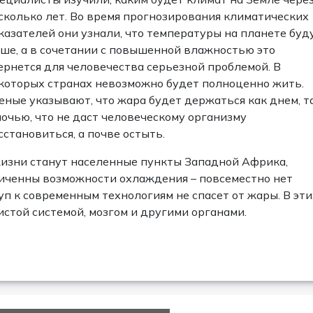
сколько лет. Во время прогнозирования климатических
казателей они узнали, что температуры на планете буд
ше, а в сочетании с повышенной влажностью это
ернется для человечества серьезной проблемой. В
которых странах невозможно будет полноценно жить.
еные указывают, что жара будет держаться как днем, т
ночью, что не даст человеческому организму
сстановиться, а почве остыть.
жизни станут населенные пункты Западной Африка,
ниченны возможности охлаждения – повсеместно нет
п к современным технологиям не спасет от жары. В эти
стой системой, мозгом и другими органами.