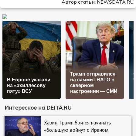
Автор статьи: NEWSDATA.RU
Трамп отправился
В Европе указали
на саммит НАТО в
9
на «ахиллесову
скверном
пяту» ВСУ
настроении — СМИ
Интересное на DEITA.RU
Хазин: Трамп боится начинать
«большую войну» с Ираном