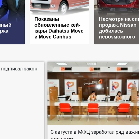
Показаны
Несмотря на сп
йный
обновленные кей-
продаж, Nissan
рка
кары Daihatsu Move
добилась
и Move Canbus
невозможного
 подписал закон
С августа в МФЦ заработал ряд важ