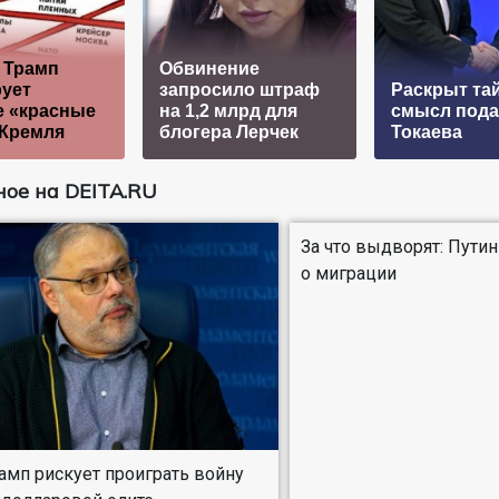
 Трамп
Обвинение
ует
запросило штраф
Раскрыт та
е «красные
на 1,2 млрд для
смысл пода
 Кремля
блогера Лерчек
Токаева
ое на DEITA.RU
За что выдворят: Путин
о миграции
рамп рискует проиграть войну