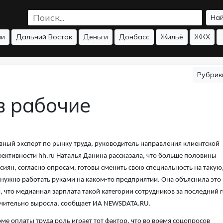
На
ии
Дальний Восток
Деньги
Донбасс
Жильё
ЖКХ
.
Рубри
в рабочие
вный эксперт по рынку труда, руководитель направления клиентской
ективности hh.ru Наталья Данина рассказала, что больше половины
сиян, согласно опросам, готовы сменить свою специальность на такую
 нужно работать руками на каком-то предприятии. Она объяснила это
, что медианная зарплата такой категории сотрудников за последний 
чительно выросла, сообщает ИА NEWSDATA.RU.
ме оплаты труда роль играет тот фактор, что во время соцопросов