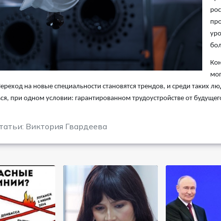
рос
про
уро
бол
Кон
мог
ереход на новые специальности становятся трендов, и среди таких лю
ся, при одном условии: гарантированном трудоустройстве от будущег
татьи: Виктория Гвардеева