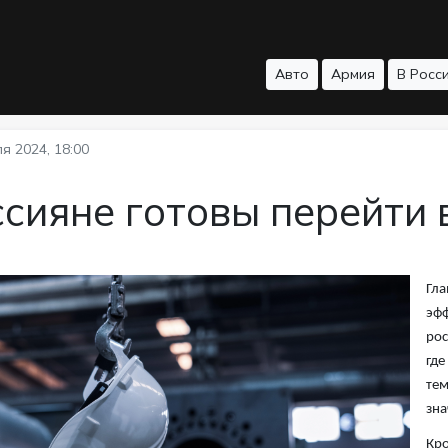
Авто
Армия
В Росс
я 2024, 18:00
сияне готовы перейти 
Гла
эфф
рос
где
тем
зна
Кро