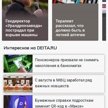
Гендиректор
Терапевт
В
«Уралдронзавода»
рассказал, что
пострадал при
должно быть в
п
взрыве машины
летней аптечке
Интересное на DEITA.RU
Пенсионеров призвали не снимать
накопления в банкоматах
С августа в МФЦ заработал ряд
важных новшеств
Бумажные справки подросткам
заменит QR-код в «Максе»