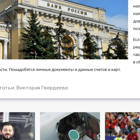
нап
нап
дов
поэ
Есл
реш
так
в о
сти. Понадобятся личные документы и данные счетов и карт.
татьи: Виктория Гвардеева