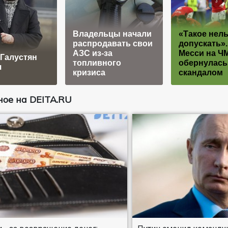
Владельцы начали
«Такое нель
распродавать свои
допускать»
АЗС из-за
Месси на Ч
Галустян
топливного
обернулась
я
кризиса
скандалом
ое на DEITA.RU