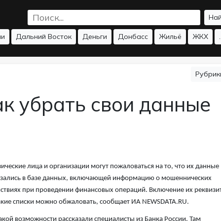
На
ии
Дальний Восток
Деньги
Донбасс
Жильё
ЖКХ
.
Рубри
к убрать свои данные
ические лица и организации могут пожаловаться на то, что их данные
зались в базе данных, включающей информацию о мошеннических
ствиях при проведении финансовых операций. Включение их реквизи
акие списки можно обжаловать, сообщает ИА NEWSDATA.RU.
акой возможности рассказали специалисты из Банка России. Там