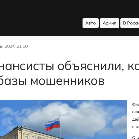
Авто
Армия
В Росс
я 2024, 21:00
ансисты объяснили, ка
 базы мошенников
Физ
ока
дей
в т
О т