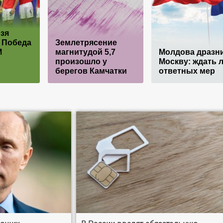
зя
. Победа
Землетрясение
М
магнитудой 5,7
Молдова дразн
произошло у
Москву: ждать 
берегов Камчатки
ответных мер