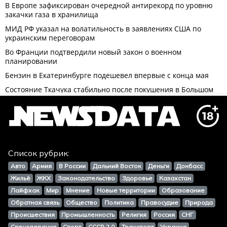
Список рубрик:
Авто
Армия
В России
Дальний Восток
Деньги
Донбасс
Жильё
ЖКХ
Законодательство
Здоровье
Казахстан
Лайфхак
Мир
Мнение
Новые территории
Образование
Обратная связь
Общество
Политика
Правосудие
Природа
Происшествия
Промышленность
Религия
Россия
СНГ
Спецоперация
Спорт
СССР 2.0
Транспорт
Украина