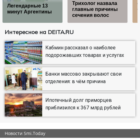
Трихолог назвала
о
Легендарные 13
главные причины
минут Аргентины
сечения волос
Интересное на DEITA.RU
Кабмин рассказал о наиболее
подорожавших товарах и услугах
Банки массово закрывают свои
отделения: в чём причина
Ипотечный долг приморцев
приблизился к 367 млрд рублей