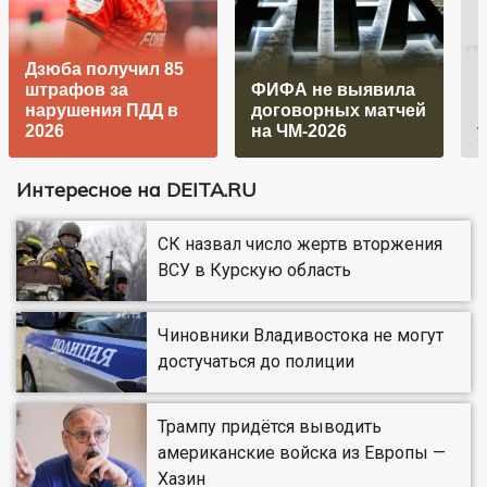
Дзюба получил 85
штрафов за
ФИФА не выявила
п
нарушения ПДД в
договорных матчей
2026
на ЧМ-2026
Интересное на DEITA.RU
СК назвал число жертв вторжения
ВСУ в Курскую область
Чиновники Владивостока не могут
достучаться до полиции
Трампу придётся выводить
американские войска из Европы —
Хазин