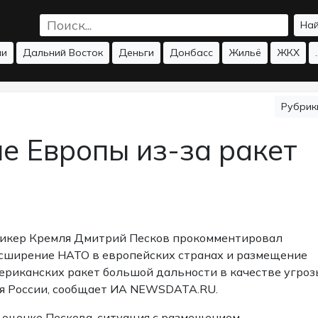
На
ии
Дальний Восток
Деньги
Донбасс
Жильё
ЖКХ
.
Рубри
е Европы из-за ракет
икер Кремля Дмитрий Песков прокомментировал
сширение НАТО в европейских странах и размещение
ериканских ракет большой дальности в качестве угроз
я России, сообщает ИА NEWSDATA.RU.
 оценке Пескова, ситуация с размещением