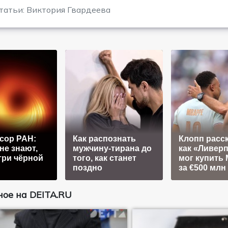
татьи: Виктория Гвардеева
сор РАН:
Как распознать
Клопп расск
не знают,
мужчину-тирана до
как «Ливер
три чёрной
того, как станет
мог купить
поздно
за €500 млн
ое на DEITA.RU