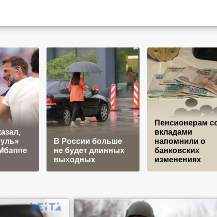
Пенсионерам с
азал,
вкладами
пуль»
В России больше
напомнили о
 Мбаппе
не будет длинных
банковских
выходных
изменениях