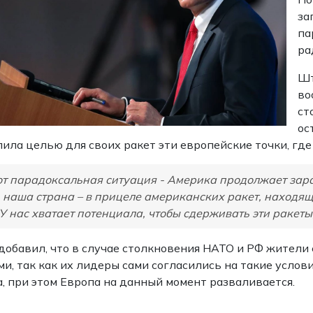
за
па
ра
Шт
во
ст
ос
ила целью для своих ракет эти европейские точки, гд
т парадоксальная ситуация - Америка продолжает зара
, наша страна – в прицеле американских ракет, находящи
 У нас хватает потенциала, чтобы сдерживать эти ракеты
добавил, что в случае столкновения НАТО и РФ жител
и, так как их лидеры сами согласились на такие услови
, при этом Европа на данный момент разваливается.