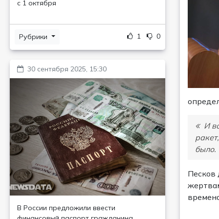
с 1 октября
1
0
Рубрики
30 сентября 2025, 15:30
определ
И во
ракет
было.
Песков 
жертвам
времена
В России предложили ввести
финансовый паспорт гражданина