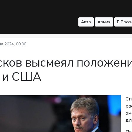
Авто
Армия
В Росс
я 2024, 00:00
сков высмеял положени
 и США
Сп
ра
ам
дл
По