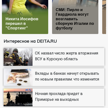
СМИ: Пирло и
Гвардиола могут
Никита Иосифов
возглавить
перешел в
сборную Италии по
"Спортинг"
футболу
Интересное на DEITA.RU
СК назвал число жертв вторжения
ВСУ в Курскую область
Вклады в банках начнут открывать
по новым правилам: что изменится
Ночная прохлада придет в
Приморье на выходных