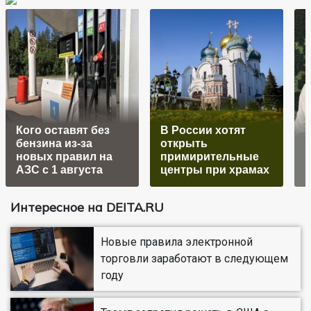
Кого оставят без
В России хотят
бензина из-за
открыть
новых правил на
примирительные
АЗС с 1 августа
центры при храмах
в
Интересное на DEITA.RU
Новые правила электронной
торговли заработают в следующем
году