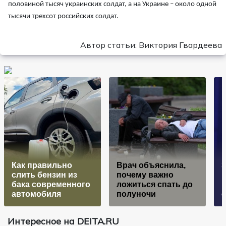
половиной тысяч украинских солдат, а на Украине – около одной
тысячи трехсот российских солдат.
Автор статьи: Виктория Гвардеева
Как правильно
Врач объяснила,
слить бензин из
почему важно
бака современного
ложиться спать до
в
автомобиля
полуночи
Интересное на DEITA.RU