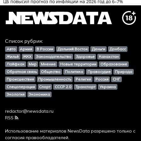
Список рубрик:
Авто
Армия
В России
Дальний Восток
Деньги
Донбасс
Жильё
ЖКХ
Законодательство
Здоровье
Казахстан
Лайфхак
Мир
Мнение
Новые территории
Образование
Обратная связь
Общество
Политика
Правосудие
Природа
Происшествия
Промышленность
Религия
Россия
СНГ
Спецоперация
Спорт
СССР 2.0
Транспорт
Украина
Экология
Экономика
redactor@newsdata.ru
RSS
Использование материалов
NewsData
разрешено только с
согласия правообладателей.