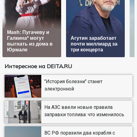
Mash: Пугачеву и
Галкина* могут
Агутин заработает
выгнать из дома в
почти миллиард за
Юрмале
три концерта
Интересное на DEITA.RU
"История болезни" станет
электронной
На АЗС ввели новые правила
заправки топлива: что изменилось
ВС РФ поразили два корабля с