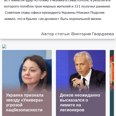
ВСУ нанесли удар по пляжу Учкуевка в Севастополе, в результате
которого погибли трое мирных жителей и 151 получил ранения.
Советник главы офиса президента Украины Михаил Подоляк
заявил, что в Крыму «не должно» быть нормальной жизни.
Автор статьи: Виктория Гвардеева
Украина признала
Дюков неожиданно
К
звезду «Универа»
высказался о
угрозой
лимите на
в
нацбезопасности
легионеров