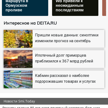
маршрута в
WB привели к
Ормузском
неожиданным
проливе
последствиям
Интересное на DEITA.RU
Пришли новые данные: синоптики
изменили прогноз на сентябрь
Ипотечный долг приморцев
приблизился к 367 млрд рублей
Кабмин рассказал о наиболее
подорожавших товарах и услугах