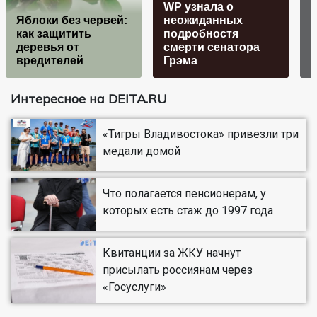
WP узнала о
Яблоки без червей:
неожиданных
р
как защитить
подробностя
деревья от
смерти сенатора
вредителей
Грэма
Интересное на DEITA.RU
«Тигры Владивостока» привезли три
медали домой
Что полагается пенсионерам, у
которых есть стаж до 1997 года
Квитанции за ЖКУ начнут
присылать россиянам через
«Госуслуги»