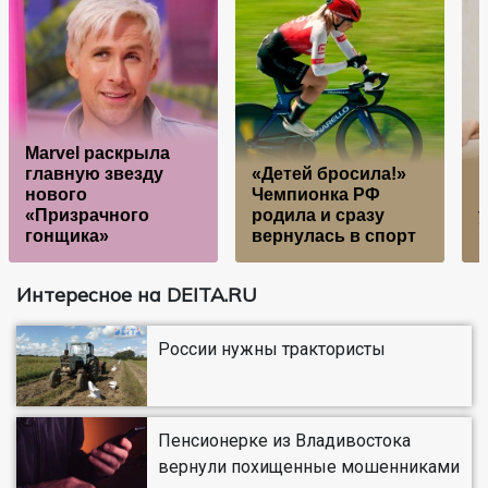
Marvel раскрыла
главную звезду
«Детей бросила!»
"
нового
Чемпионка РФ
П
«Призрачного
родила и сразу
у
гонщика»
вернулась в спорт
Интересное на DEITA.RU
России нужны трактористы
Пенсионерке из Владивостока
вернули похищенные мошенниками