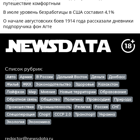
Список рубрик:
Авто
Армия
В России
Дальний Восток
Деньги
Донбасс
Жильё
ЖКХ
Законодательство
Здоровье
Казахстан
Лайфхак
Мир
Мнение
Новые территории
Образование
Обратная связь
Общество
Политика
Правосудие
Природа
Происшествия
Промышленность
Религия
Россия
СНГ
Спецоперация
Спорт
СССР 2.0
Транспорт
Украина
Экология
Экономика
redactor@newsdata.ru