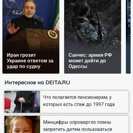
Иран грозит
Санчес: армия РФ
Украине ответом за
может дойти до
удар по судну
Одессы
и
Интересное на DEITA.RU
Что полагается пенсионерам, у
которых есть стаж до 1997 года
Минцифры опровергло планы
запретить детям пользоваться