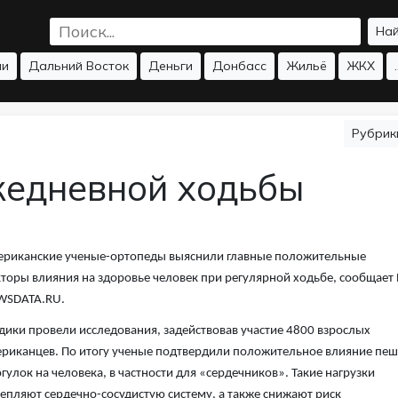
На
ии
Дальний Восток
Деньги
Донбасс
Жильё
ЖКХ
.
Рубри
жедневной ходьбы
риканские ученые-ортопеды выяснили главные положительные
торы влияния на здоровье человек при регулярной ходьбе, сообщает
WSDATA.RU.
ики провели исследования, задействовав участие 4800 взрослых
риканцев. По итогу ученые подтвердили положительное влияние пе
гулок на человека, в частности для «сердечников». Такие нагрузки
епляют сердечно-сосудистую систему, а также снижают риск