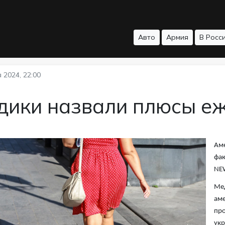
Авто
Армия
В Росс
 2024, 22:00
дики назвали плюсы е
Аме
фак
NE
Мед
аме
про
укр