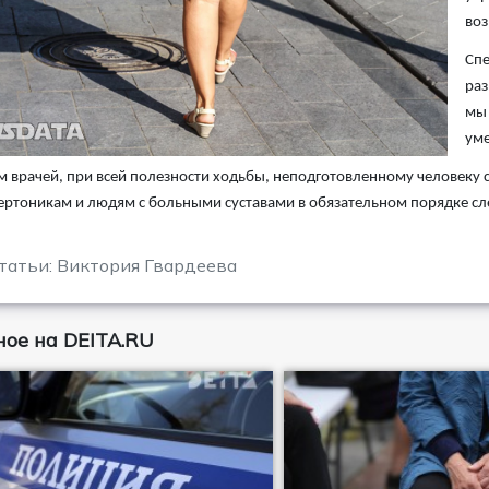
воз
Спе
раз
мы 
уме
 врачей, при всей полезности ходьбы, неподготовленному человеку 
ертоникам и людям с больными суставами в обязательном порядке сле
татьи: Виктория Гвардеева
ое на DEITA.RU