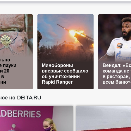
льно
 пауки
Минобороны
Вендел: «Е
и 20
впервые сообщило
команда не 
 в
об уничтожении
в ресторан,
ани
Rapid Ranger
всем баню»
ое на DEITA.RU