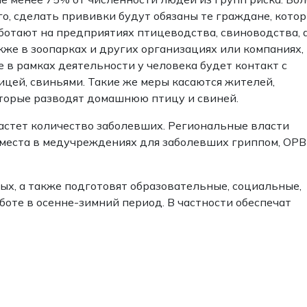
го, сделать прививки будут обязаны те граждане, кото
ботают на предприятиях птицеводства, свиноводства, 
кже в зоопарках и других организациях или компаниях,
е в рамках деятельности у человека будет контакт с
ицей, свиньями. Такие же меры касаются жителей,
торые разводят домашнюю птицу и свиней.
астет количество заболевших. Региональные власти
места в медучреждениях для заболевших гриппом, ОР
ых, а также подготовят образовательные, социальные,
оте в осенне-зимний период. В частности обеспечат