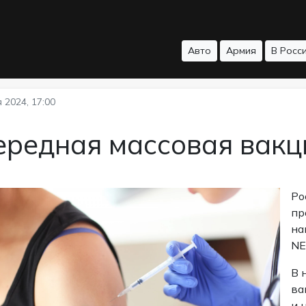
Авто
Армия
В Росс
 2024, 17:00
редная массовая вакц
Ро
пр
на
NE
В 
ва
и 