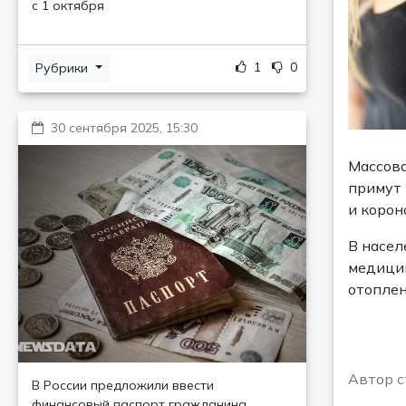
с 1 октября
1
0
Рубрики
30 сентября 2025, 15:30
Массова
примут 
и корон
В насел
медицин
отоплен
Автор с
В России предложили ввести
финансовый паспорт гражданина