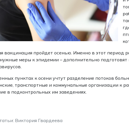
то
ра
та
гд
пт
ко
я вакцинация пройдет осенью. Именно в этот период р
нужные меры к эпидемии – дополнительно подготовят 
авирусов.
енных пунктах к осени учтут разделение потоков больн
ские, транспортные и коммунальные организации к раб
ие в подконтрольных им заведениях.
татьи: Виктория Гвардеева