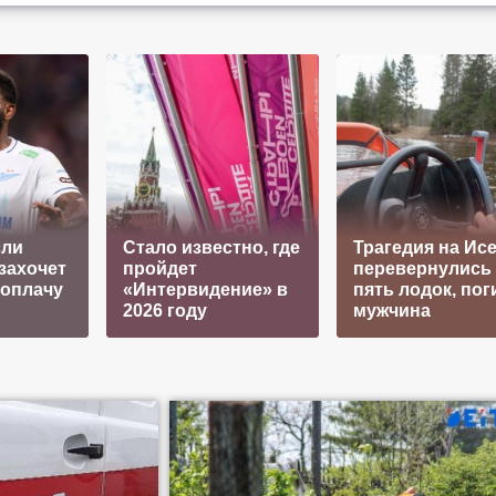
сли
Стало известно, где
Трагедия на Исе
захочет
пройдет
перевернулись
 оплачу
«Интервидение» в
пять лодок, пог
2026 году
мужчина