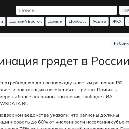
На
ии
Дальний Восток
Деньги
Донбасс
Жильё
ЖКХ
.
Рубри
инация грядет в Росси
спотребнадзор дал разнарядку властям регионов РФ
овести вакцинацию населения от гриппа. Привить
мерены более половины населения, сообщает ИА
WSDATA.RU.
надзорном ведомстве указали, что регионы должны
кцинировать до 60% от численности населения субъек
не менее 75% от численности людей из групп риска. Бол