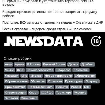
Список рубрик:
Авто
Армия
В России
Дальний Восток
Деньги
Донбасс
Жильё
ЖКХ
Законодательство
Здоровье
Казахстан
Лайфхак
Мир
Мнение
Новые территории
Образование
Обратная связь
Общество
Политика
Правосудие
Природа
Происшествия
Промышленность
Религия
Россия
СНГ
Спецоперация
Спорт
СССР 2.0
Транспорт
Украина
Экология
Экономика