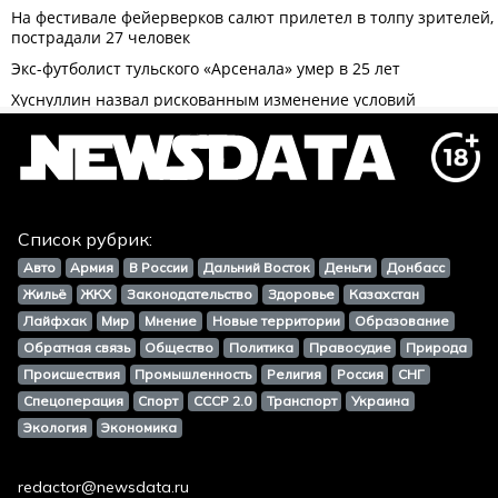
Список рубрик:
Авто
Армия
В России
Дальний Восток
Деньги
Донбасс
Жильё
ЖКХ
Законодательство
Здоровье
Казахстан
Лайфхак
Мир
Мнение
Новые территории
Образование
Обратная связь
Общество
Политика
Правосудие
Природа
Происшествия
Промышленность
Религия
Россия
СНГ
Спецоперация
Спорт
СССР 2.0
Транспорт
Украина
Экология
Экономика
redactor@newsdata.ru