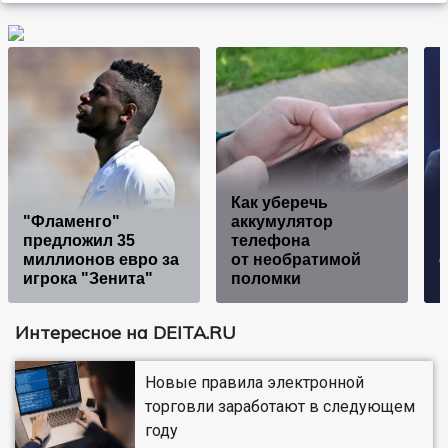
Как уберечь
"Фламенго"
аккумулятор
п
предложил 35
телефона
к
миллионов евро за
от необратимой
о
игрока "Зенита"
поломки
Интересное на DEITA.RU
Новые правила электронной
торговли заработают в следующем
году