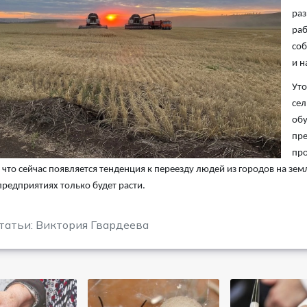
раз
раб
соб
и н
Уто
сел
обу
пре
про
 что сейчас появляется тенденция к переезду людей из городов на земл
предприятиях только будет расти.
татьи: Виктория Гвардеева