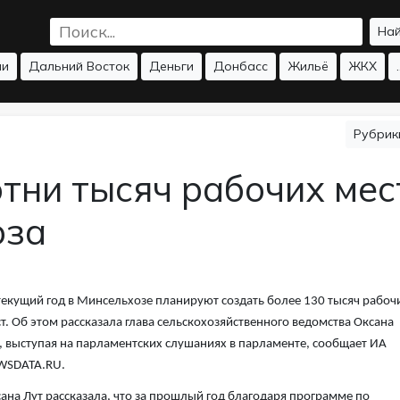
На
ии
Дальний Восток
Деньги
Донбасс
Жильё
ЖКХ
.
Рубри
отни тысяч рабочих мес
оза
текущий год в Минсельхозе планируют создать более 130 тысяч рабоч
т. Об этом рассказала глава сельскохозяйственного ведомства Оксана
, выступая на парламентских слушаниях в парламенте, сообщает ИА
WSDATA.RU.
ана Лут рассказала, что за прошлый год благодаря программе по