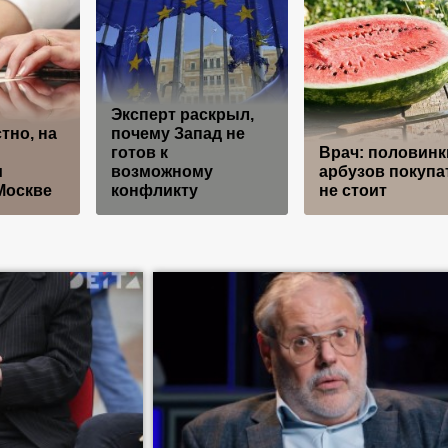
Эксперт раскрыл,
тно, на
почему Запад не
готов к
Врач: половинк
и
возможному
арбузов покупа
Москве
конфликту
не стоит