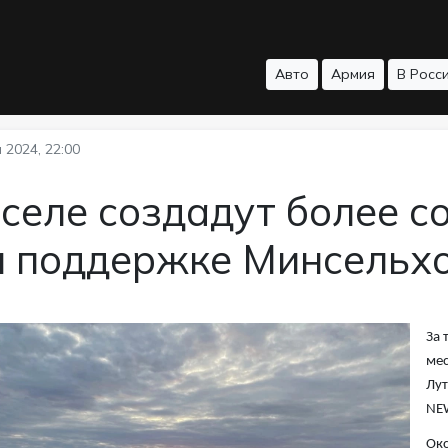
Авто
Армия
В Росс
 2024, 22:00
селе создадут более с
и поддержке Минсельх
За 
мес
Лут
NE
Окс