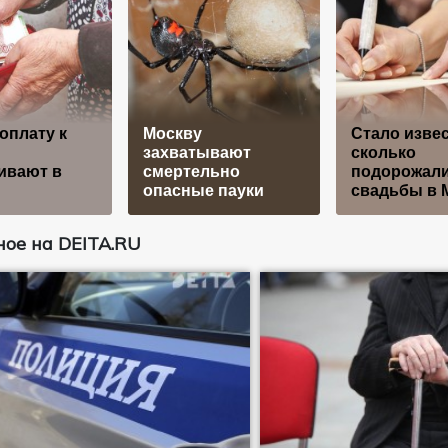
оплату к
Москву
Стало извес
захватывают
сколько
ивают в
смертельно
подорожал
опасные пауки
свадьбы в 
ое на DEITA.RU