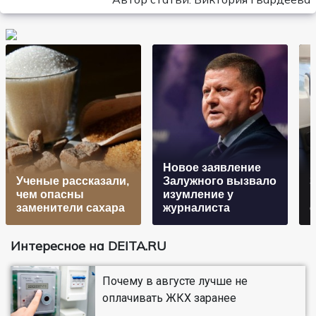
Новое заявление
Ученые рассказали,
Залужного вызвало
З
чем опасны
изумление у
заменители сахара
журналиста
Интересное на DEITA.RU
Почему в августе лучше не
оплачивать ЖКХ заранее